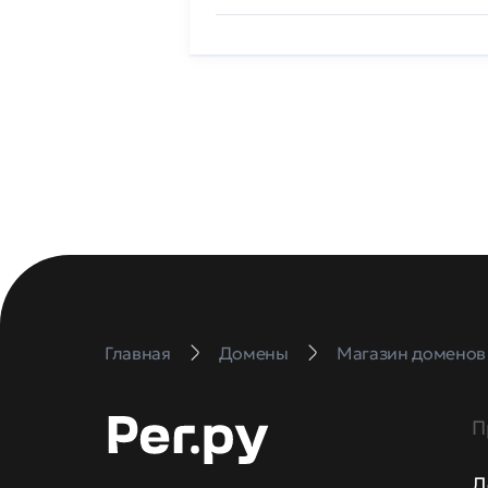
Главная
Домены
Магазин доменов
П
Д