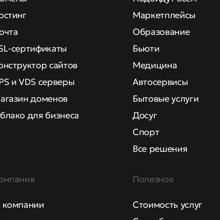
остинг
Маркетплейсы
очта
Образование
SL-сертификаты
Бьюти
онструктор сайтов
Медицина
PS и VDS серверы
Автосервисы
агазин доменов
Бытовые услуги
блако для бизнеса
Досуг
Спорт
Все решения
омпания
Полезное
 компании
Стоимость услуг