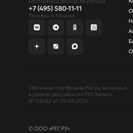
К
Бесплатный звонок по России
+7 (495) 580-11-11
О
Телефон в Москве
Н
А
Б
О
Облачная платформа Рег.ру включена
в реестр российского ПО Запись
№ 23682 от 29.08.2024
© ООО «РЕГ.РУ»