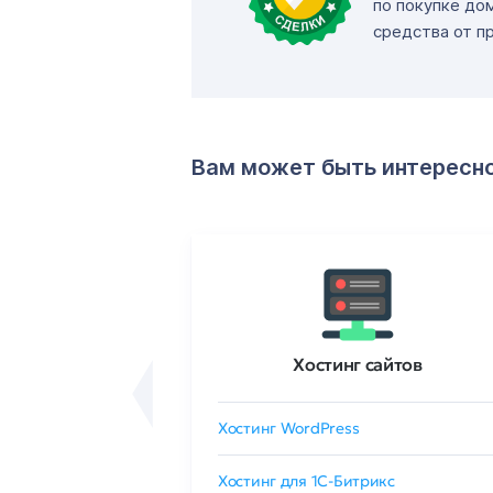
по покупке до
средства от п
Вам может быть интересн
ртификаты
Хостинг сайтов
сертификат
Хостинг WordPress
 GlobalSign
Хостинг для 1C-Битрикс