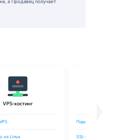
на, а Продавец получает
VPS-хостинг
SSL-сертификаты
VPS
Подобрать SSL-сертификат
р на Linux
SSL-сертификаты GlobalSign