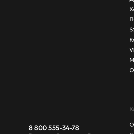
Х
П
S
К
V
М
О
К
О
8 800 555-34-78