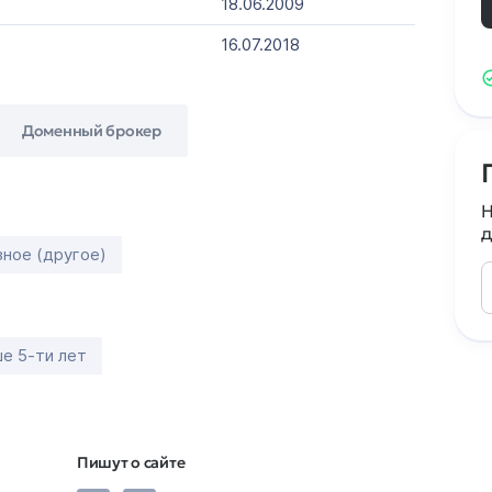
18.06.2009
16.07.2018
Доменный брокер
Н
д
зное (другое)
е 5-ти лет
Пишут о сайте