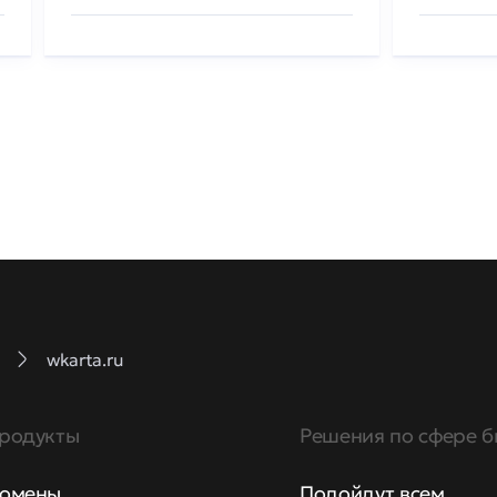
wkarta.ru
родукты
Решения по сфере б
омены
Подойдут всем