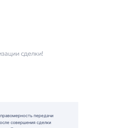
изации сделки!
т правомерность передачи
После совершения сделки